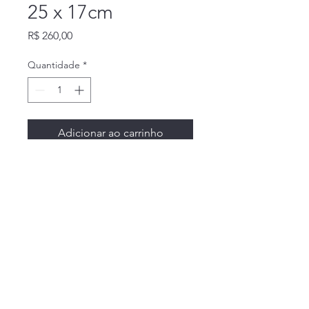
25 x 17cm
Preço
R$ 260,00
Quantidade
*
Adicionar ao carrinho
Bandin Sacra
lustres.bandin@yahoo.com.br
©2024 por Bandin Sacra. Orgulhosamente
criado com Wix.com