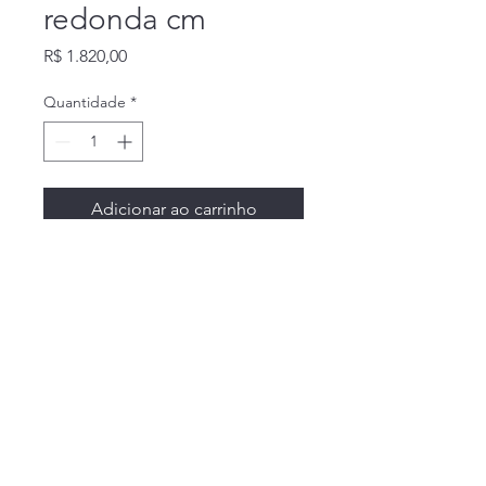
redonda cm
Preço
R$ 1.820,00
Quantidade
*
Adicionar ao carrinho
Bandin Sacra
lustres.bandin@yahoo.com.br
©2024 por Bandin Sacra. Orgulhosamente
criado com Wix.com