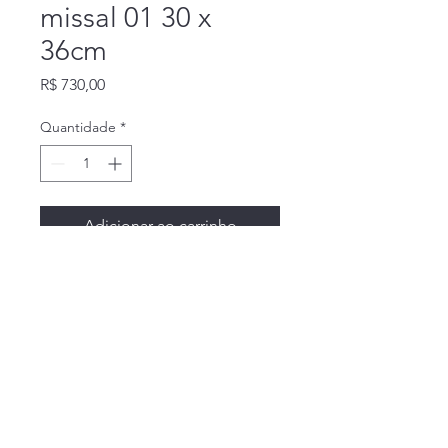
missal 01 30 x
36cm
Preço
R$ 730,00
Quantidade
*
Adicionar ao carrinho
Bandin Sacra
lustres.bandin@yahoo.com.br
©2024 por Bandin Sacra. Orgulhosamente